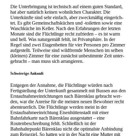
Die Unterbringung ist tech­nisch auf einem guten Standard,
hat aber natür­lich kei­nen wohn­li­chen Charakter. Die
Unterkünfte sind sehr ein­fach, aber zweck­mä­ßig ein­ge­rich­
tet. Es gibt Gemeinschaftsküchen und ‑toi­let­ten sowie eine
Waschküche im Keller. Nach den Erfahrungen der letz­ten
Monate sind die Flüchtlinge recht zufrie­den – es ist warm
und hell. Was natur­ge­mäß fehlt, ist Privatsphäre. In der
Regel sind zwei Etagenbetten für vier Personen pro Zimmer
auf­ge­stellt. Teilweise sind wild­frem­de Menschen im sel­ben
(klei­nen) Zimmer für eine zunächst unbe­stimm­te Zeit unter­
ge­bracht – man muss sich arrangieren.
Schwierige Ankunft
Entgegen der Annahme, die Flüchtlinge wür­den nach
Fertigstellung der Unterkunft gesam­melt mit Bussen aus den
Erstaufnahmeeinrichtungen nach Bärenklau gebracht wer­
den, war die Anreise für die meis­ten neu­en Bewohner recht
aben­teu­er­lich. Die Flüchtlinge wer­den meist in der
Erstaufnahmeeinrichtung Eisenhüttenstadt mit einer
Bahnfahrkarte nach Bärenklau aus­ge­stat­tet – eine
Routenbeschreibung fehlt. Schließlich ist der
Bahnhaltepunkt Bärenklau nicht die opti­mals­te Anbindung
zum Reiseziel. So hat­ten wir in der Nacht eine Mutter mit