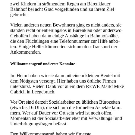
zwei Kindern in strö­men­dem Regen am Bärenklauer
Bahnhof bei acht Grad vor­ge­fun­den und zu ihrem Ziel
gebracht.
Vielen ande­ren neu­en Bewohnern ging es nicht anders, sie
stan­den recht ori­en­tie­rungs­los in Bärenklau oder anders­wo.
Geholfen haben dann eini­ge Aushänge in Bahnhofsnähe,
die den Flüchtlingen eine Telefonnummer zur Hilfe anbo­
ten. Einige Helfer küm­mer­ten sich um den Transport der
Ankommenden.
Willkommensgruß und erste Kontakte
Im Heim haben wir sie dann mit einem klei­nen Beutel mit
dem Nötigsten ver­sorgt. Hier haben uns ört­li­che Firmen
unter­stützt. Vielen Dank vor allem dem REWE-Markt Mike
Gabrich in Leegebruch.
Vor Ort sind der­zeit Sozialarbeiter zu übli­chen Bürozeiten
(etwa bis 16 Uhr), die sich um die for­mel­len Aspekte küm­
mern. Wer auf Dauer vor Ort sein wird ist noch offen.
Momentan ist der Sozialarbeiter eher mit Verwaltungs- und
Unterbringungsfragen befasst.
Den Willkommensgruß haben wir für ers­te