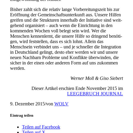
Bisher zahlt sich die rela­tiv lan­ge Vorbereitungszeit bis zur
Eröffnung der Gemeinschaftsunterkunft aus. Unsere Hilfen
grei­fen und die Strukturen inner­halb der Initiative sind weit­
ge­hend orga­ni­siert – auch wenn die Einrichtung in den
kom­men­den Wochen voll belegt sein wird. Wer die
Menschen ken­nen­lernt, die unse­re Hilfe so drin­gend benö­ti­
gen, wird fest­stel­len, dass es sich lohnt. Allein das
Menschsein ver­bin­det uns – und je schnel­ler die Integration
in Deutschland gelingt, des­to eher wer­den wir und unse­re
neu­en Nachbarn Probleme und Konflikte über­win­den, die
sicher in der einen oder ande­ren Form auf uns zukom­men
werden.
Werner Moll & Giso Siebert
Dieser Artikel erschien Ende November 2015 im
LEEGEBRUCH JOURNAL
9. Dezember 2015
/
von
WOLV
Eintrag teilen
Teilen auf Facebook
Teilen auf X