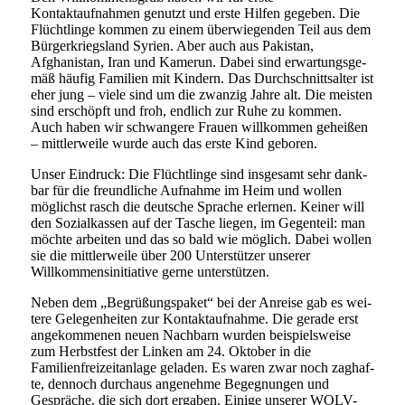
Kontaktaufnahmen genutzt und ers­te Hilfen gege­ben. Die
Flüchtlinge kom­men zu einem über­wie­gen­den Teil aus dem
Bürgerkriegsland Syrien. Aber auch aus Pakistan,
Afghanistan, Iran und Kamerun. Dabei sind erwar­tungs­ge­
mäß häu­fig Familien mit Kindern. Das Durchschnittsalter ist
eher jung – vie­le sind um die zwan­zig Jahre alt. Die meis­ten
sind erschöpft und froh, end­lich zur Ruhe zu kom­men.
Auch haben wir schwan­ge­re Frauen will­kom­men gehei­ßen
– mitt­ler­wei­le wur­de auch das ers­te Kind geboren.
Unser Eindruck: Die Flüchtlinge sind ins­ge­samt sehr dank­
bar für die freund­li­che Aufnahme im Heim und wol­len
mög­lichst rasch die deut­sche Sprache erler­nen. Keiner will
den Sozialkassen auf der Tasche lie­gen, im Gegenteil: man
möch­te arbei­ten und das so bald wie mög­lich. Dabei wol­len
sie die mitt­ler­wei­le über 200 Unterstützer unse­rer
Willkommensinitiative ger­ne unterstützen.
Neben dem „Begrüßungspaket“ bei der Anreise gab es wei­
te­re Gelegenheiten zur Kontaktaufnahme. Die gera­de erst
ange­kom­me­nen neu­en Nachbarn wur­den bei­spiels­wei­se
zum Herbstfest der Linken am 24. Oktober in die
Familienfreizeitanlage gela­den. Es waren zwar noch zag­haf­
te, den­noch durch­aus ange­neh­me Begegnungen und
Gespräche, die sich dort erga­ben. Einige unse­rer WOLV-