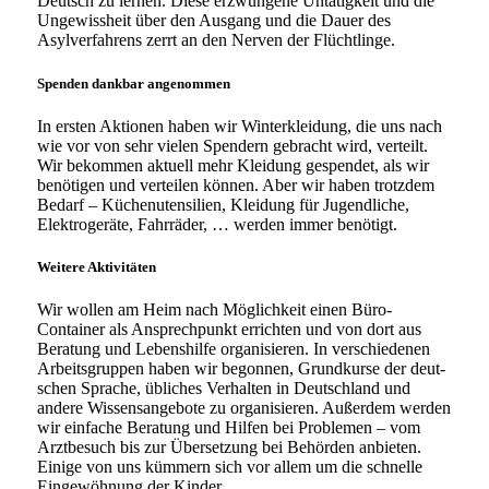
Deutsch zu ler­nen. Diese erzwun­ge­ne Untätigkeit und die
Ungewissheit über den Ausgang und die Dauer des
Asylverfahrens zerrt an den Nerven der Flüchtlinge.
Spenden dankbar angenommen
In ers­ten Aktionen haben wir Winterkleidung, die uns nach
wie vor von sehr vie­len Spendern gebracht wird, ver­teilt.
Wir bekom­men aktu­ell mehr Kleidung gespen­det, als wir
benö­ti­gen und ver­tei­len kön­nen. Aber wir haben trotz­dem
Bedarf – Küchenutensilien, Kleidung für Jugendliche,
Elektrogeräte, Fahrräder, … wer­den immer benötigt.
Weitere Aktivitäten
Wir wol­len am Heim nach Möglichkeit einen Büro-
Container als Ansprechpunkt errich­ten und von dort aus
Beratung und Lebenshilfe orga­ni­sie­ren. In ver­schie­de­nen
Arbeitsgruppen haben wir begon­nen, Grundkurse der deut­
schen Sprache, übli­ches Verhalten in Deutschland und
ande­re Wissensangebote zu orga­ni­sie­ren. Außerdem wer­den
wir ein­fa­che Beratung und Hilfen bei Problemen – vom
Arztbesuch bis zur Übersetzung bei Behörden anbie­ten.
Einige von uns küm­mern sich vor allem um die schnel­le
Eingewöhnung der Kinder.