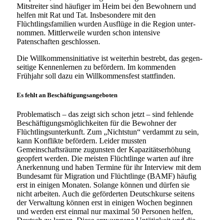
Mitstreiter sind häu­fi­ger im Heim bei den Bewohnern und
hel­fen mit Rat und Tat. Insbesondere mit den
Flüchtlingsfamilien wur­den Ausflüge in die Region unter­
nom­men. Mittlerweile wur­den schon inten­si­ve
Patenschaften geschlossen.
Die Willkommensinitiative ist wei­ter­hin bestrebt, das gegen­
sei­ti­ge Kennenlernen zu beför­dern. Im kom­men­den
Frühjahr soll dazu ein Willkommensfest stattfinden.
Es fehlt an Beschäftigungsangeboten
Problematisch – das zeigt sich schon jetzt – sind feh­len­de
Beschäftigungsmöglichkeiten für die Bewohner der
Flüchtlingsunterkunft. Zum „Nichtstun“ ver­dammt zu sein,
kann Konflikte beför­dern. Leider muss­ten
Gemeinschaftsräume zuguns­ten der Kapazitätserhöhung
geop­fert wer­den. Die meis­ten Flüchtlinge war­ten auf ihre
Anerkennung und haben Termine für ihr Interview mit dem
Bundesamt für Migration und Flüchtlinge (BAMF) häu­fig
erst in eini­gen Monaten. Solange kön­nen und dür­fen sie
nicht arbei­ten. Auch die geför­der­ten Deutschkurse sei­tens
der Verwaltung kön­nen erst in eini­gen Wochen begin­nen
und wer­den erst ein­mal nur maxi­mal 50 Personen hel­fen,