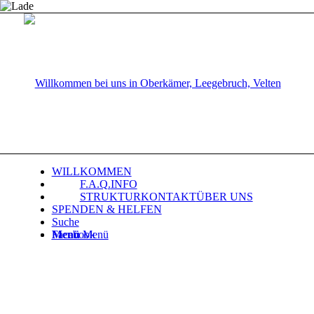
WILLKOMMEN
F.A.Q.
INFO
STRUKTUR
KONTAKT
ÜBER UNS
SPENDEN & HELFEN
Suche
Facebook
Menü
Menü