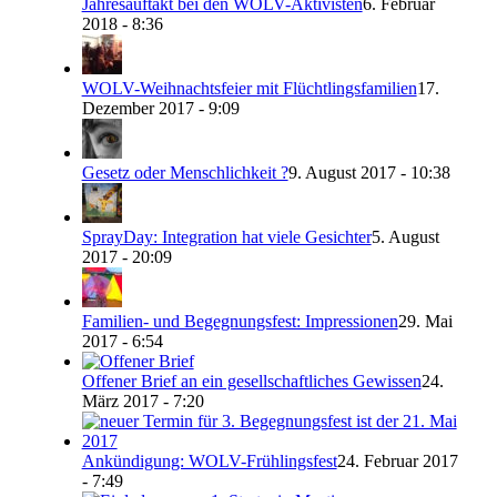
Jahresauftakt bei den WOLV-Aktivisten
6. Februar
2018 - 8:36
WOLV-Weihnachtsfeier mit Flüchtlingsfamilien
17.
Dezember 2017 - 9:09
Gesetz oder Menschlichkeit ?
9. August 2017 - 10:38
SprayDay: Integration hat viele Gesichter
5. August
2017 - 20:09
Familien- und Begegnungsfest: Impressionen
29. Mai
2017 - 6:54
Offener Brief an ein gesellschaftliches Gewissen
24.
März 2017 - 7:20
Ankündigung: WOLV-Frühlingsfest
24. Februar 2017
- 7:49