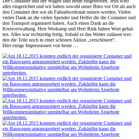
Der Container und der Wagen sind heu­te ein­ge­trof­fen. Jetzt wird
alles ein­ge­rich­tet und wir haben sowohl unser Büro vor Ort als auch
den Container den wir als Fahradwerkstatt nut­zen wer­den. Vielen
vie­len Dank an die vie­len Spender und Helfer die die Container und
den Transport orga­ni­siert haben. Auch einen Dank an die
Kreisverwaltung. Herr Weskamp und Herr Rink haben Wort gehal­
ten. Alles war recht­zei­tig fer­tig. Sobald es das Wetter zulä­asst wer­
den die Teile noch in einer schö­nen Aktion „ver­schö­nert“.
Hier eini­ge Impressionen von heute …