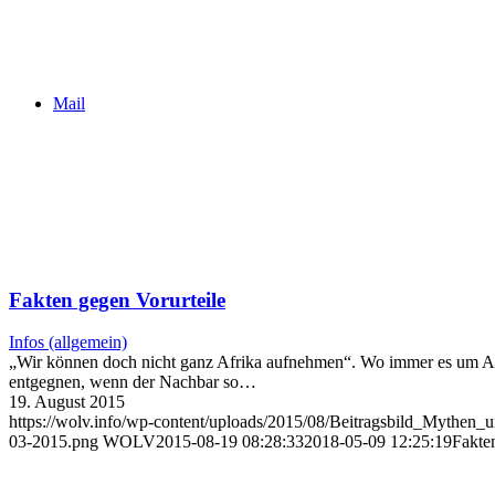
Mail
Fakten gegen Vorurteile
Infos (allgemein)
„Wir können doch nicht ganz Afrika aufnehmen“. Wo immer es um Asyls
entgegnen, wenn der Nachbar so…
19. August 2015
https://wolv.info/wp-content/uploads/2015/08/Beitragsbild_Mythen
03-2015.png
WOLV
2015-08-19 08:28:33
2018-05-09 12:25:19
Fakte