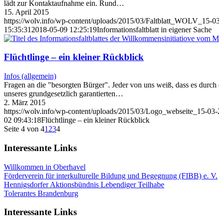
lädt zur Kontaktaufnahme ein. Rund…
15. April 2015
https://wolv.info/wp-content/uploads/2015/03/Faltblatt_WOLV_15-0
15:35:31
2018-05-09 12:25:19
Informationsfaltblatt in eigener Sache
Flüchtlinge – ein kleiner Rückblick
Infos (allgemein)
Fragen an die "besorgten Bürger". Jeder von uns weiß, dass es durch 
unseres grundgesetzlich garantierten…
2. März 2015
https://wolv.info/wp-content/uploads/2015/03/Logo_webseite_15-03
02 09:43:18
Flüchtlinge – ein kleiner Rückblick
Seite 4 von 4
1
2
3
4
Interessante Links
Willkommen in Oberhavel
Förderverein für interkulturelle Bildung und Begegnung (FIBB) e. V.
Hennigsdorfer Aktionsbündnis Lebendiger Teilhabe
Tolerantes Brandenburg
Interessante Links