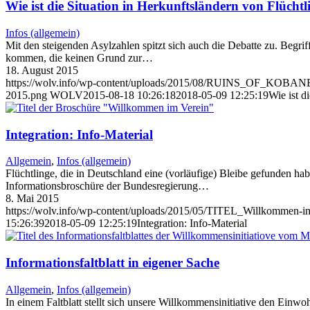
Wie ist die Situation in Herkunftsländern von Flücht
Infos (allgemein)
Mit den steigenden Asylzahlen spitzt sich auch die Debatte zu. Begr
kommen, die keinen Grund zur…
18. August 2015
https://wolv.info/wp-content/uploads/2015/08/RUINS_OF_KOBAN
2015.png
WOLV
2015-08-18 10:26:18
2018-05-09 12:25:19
Wie ist d
Integration: Info-Material
Allgemein
,
Infos (allgemein)
Flüchtlinge, die in Deutschland eine (vorläufige) Bleibe gefunden hab
Informationsbroschüre der Bundesregierung…
8. Mai 2015
https://wolv.info/wp-content/uploads/2015/05/TITEL_Willkommen-im
15:26:39
2018-05-09 12:25:19
Integration: Info-Material
Informationsfaltblatt in eigener Sache
Allgemein
,
Infos (allgemein)
In einem Faltblatt stellt sich unsere Willkommensinitiative den Einw