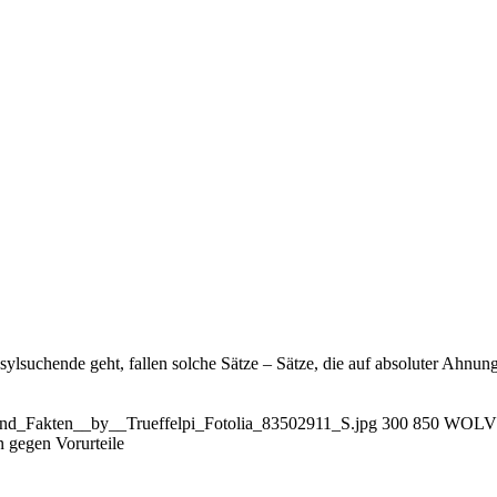
uchende geht, fallen solche Sätze – Sätze, die auf absoluter Ahnungsl
_und_Fakten__by__Trueffelpi_Fotolia_83502911_S.jpg
300
850
WOLV
n gegen Vorurteile