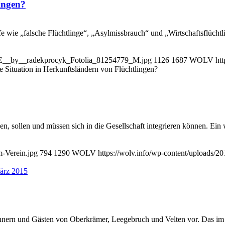
lingen?
iffe wie „falsche Flüchtlinge“, „Asylmissbrauch“ und „Wirtschaftsflüc
E__by__radekprocyk_Fotolia_81254779_M.jpg
1126
1687
WOLV
ht
ie Situation in Herkunftsländern von Flüchtlingen?
en, sollen und müssen sich in die Gesellschaft integrieren können. Ein w
-Verein.jpg
794
1290
WOLV
https://wolv.info/wp-content/uploads/
ohnern und Gästen von Oberkrämer, Leegebruch und Velten vor. Das im Ap